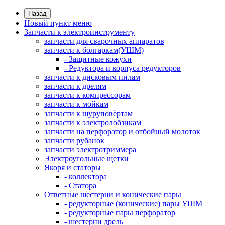
Назад
Новый пункт меню
Запчасти к электроинструменту
запчасти для сварочных аппаратов
запчасти к болгаркам(УШМ)
- Защитные кожухи
- Редуктора и корпуса редукторов
запчасти к дисковым пилам
запчасти к дрелям
запчасти к компрессорам
запчасти к мойкам
запчасти к шуруповёртам
запчасти к электролобзикам
запчасти на перфоратор и отбойный молоток
запчасти рубанок
запчасти электротриммера
Электроугольные щетки
Якоря и статоры
- коллектора
- Статора
Ответные шестерни и конические пары
- редукторные (конические) пары УШМ
- редукторные пары перфоратор
- шестерни дрель