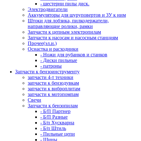
- шестерни пилы диск.
Электродвигатели
Аккумуляторы для шуруповертов и ЗУ к ним
Штоки для лобзика, пилкодержатели,
направляющие ролики, рамки
Запчасти к цепным электропилам
Запчасти к насосам и насосным станциям
Прочее(эл.и.)
Оснастка и расходники
- Ножи для рубанков и станков
- Диски пильные
- патроны
Запчасти к бензоинструменту
запчасти 4-т техники
запчасти к бензодувкам
запчасти к виброплитам
запчасти к мотопомпам
Свечи
Запчасти к бензопилам
- Б/П Партнер
- Б/П Разные
- Б/п Хускварна
- Б/п Штиль
- Пильные цепи
- Шины