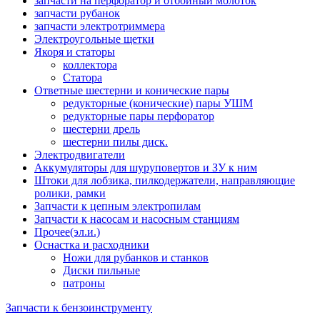
запчасти на перфоратор и отбойный молоток
запчасти рубанок
запчасти электротриммера
Электроугольные щетки
Якоря и статоры
коллектора
Статора
Ответные шестерни и конические пары
редукторные (конические) пары УШМ
редукторные пары перфоратор
шестерни дрель
шестерни пилы диск.
Электродвигатели
Аккумуляторы для шуруповертов и ЗУ к ним
Штоки для лобзика, пилкодержатели, направляющие
ролики, рамки
Запчасти к цепным электропилам
Запчасти к насосам и насосным станциям
Прочее(эл.и.)
Оснастка и расходники
Ножи для рубанков и станков
Диски пильные
патроны
Запчасти к бензоинструменту