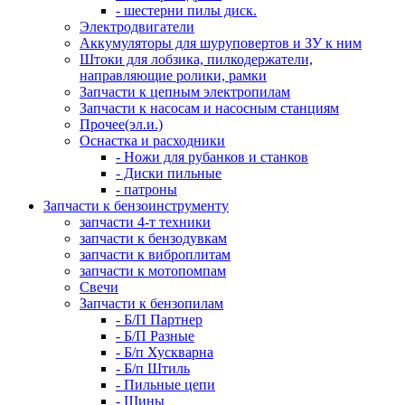
- шестерни пилы диск.
Электродвигатели
Аккумуляторы для шуруповертов и ЗУ к ним
Штоки для лобзика, пилкодержатели,
направляющие ролики, рамки
Запчасти к цепным электропилам
Запчасти к насосам и насосным станциям
Прочее(эл.и.)
Оснастка и расходники
- Ножи для рубанков и станков
- Диски пильные
- патроны
Запчасти к бензоинструменту
запчасти 4-т техники
запчасти к бензодувкам
запчасти к виброплитам
запчасти к мотопомпам
Свечи
Запчасти к бензопилам
- Б/П Партнер
- Б/П Разные
- Б/п Хускварна
- Б/п Штиль
- Пильные цепи
- Шины