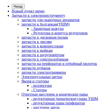
Назад
Новый пункт меню
Запчасти к электроинструменту
запчасти для сварочных аппаратов
запчасти к болгаркам(УШМ)
- Защитные кожухи
- Редуктора и корпуса редукторов
запчасти к дисковым пилам
запчасти к дрелям
запчасти к компрессорам
запчасти к мойкам
запчасти к шуруповёртам
запчасти к электролобзикам
запчасти на перфоратор и отбойный молоток
запчасти рубанок
запчасти электротриммера
Электроугольные щетки
Якоря и статоры
- коллектора
- Статора
Ответные шестерни и конические пары
- редукторные (конические) пары УШМ
- редукторные пары перфоратор
- шестерни дрель