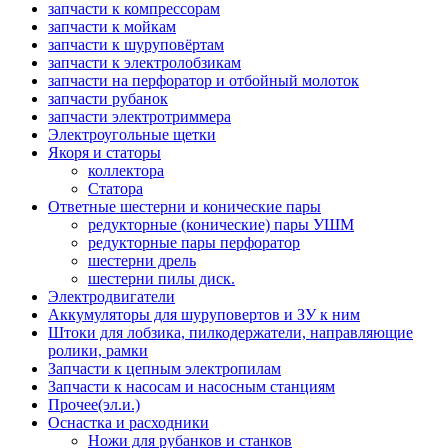
запчасти к компрессорам
запчасти к мойкам
запчасти к шуруповёртам
запчасти к электролобзикам
запчасти на перфоратор и отбойный молоток
запчасти рубанок
запчасти электротриммера
Электроугольные щетки
Якоря и статоры
коллектора
Статора
Ответные шестерни и конические пары
редукторные (конические) пары УШМ
редукторные пары перфоратор
шестерни дрель
шестерни пилы диск.
Электродвигатели
Аккумуляторы для шуруповертов и ЗУ к ним
Штоки для лобзика, пилкодержатели, направляющие
ролики, рамки
Запчасти к цепным электропилам
Запчасти к насосам и насосным станциям
Прочее(эл.и.)
Оснастка и расходники
Ножи для рубанков и станков