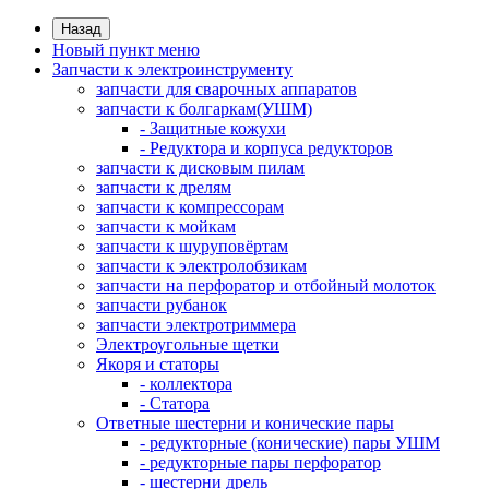
Назад
Новый пункт меню
Запчасти к электроинструменту
запчасти для сварочных аппаратов
запчасти к болгаркам(УШМ)
- Защитные кожухи
- Редуктора и корпуса редукторов
запчасти к дисковым пилам
запчасти к дрелям
запчасти к компрессорам
запчасти к мойкам
запчасти к шуруповёртам
запчасти к электролобзикам
запчасти на перфоратор и отбойный молоток
запчасти рубанок
запчасти электротриммера
Электроугольные щетки
Якоря и статоры
- коллектора
- Статора
Ответные шестерни и конические пары
- редукторные (конические) пары УШМ
- редукторные пары перфоратор
- шестерни дрель