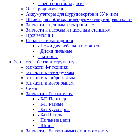
- шестерни пилы диск.
Электродвигатели
Аккумуляторы для шуруповертов и ЗУ к ним
Штоки для лобзика, пилкодержатели, направляющи
Запчасти к цепным электропилам
Запчасти к насосам и насосным станциям
Прочее(эл.и.)
Оснастка и расходники
- Ножи для рубанков и станков
- Диски пильные
- патроны
Запчасти к бензоинструменту
запчасти 4-т техники
запчасти к бензодувкам
запчасти к виброплитам
запчасти к мотопомпам
Свечи
Запчасти к бензопилам
- Б/П Партнер
- Б/П Разные
- Б/п Хускварна
- Б/п Штиль
- Пильные цепи
- Шины
Запчасти к бензотриммерам и мотокосам