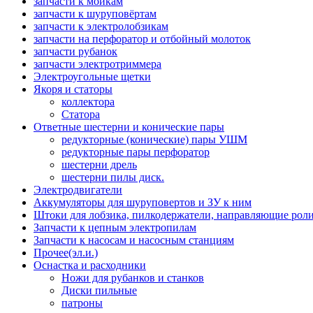
запчасти к мойкам
запчасти к шуруповёртам
запчасти к электролобзикам
запчасти на перфоратор и отбойный молоток
запчасти рубанок
запчасти электротриммера
Электроугольные щетки
Якоря и статоры
коллектора
Статора
Ответные шестерни и конические пары
редукторные (конические) пары УШМ
редукторные пары перфоратор
шестерни дрель
шестерни пилы диск.
Электродвигатели
Аккумуляторы для шуруповертов и ЗУ к ним
Штоки для лобзика, пилкодержатели, направляющие роли
Запчасти к цепным электропилам
Запчасти к насосам и насосным станциям
Прочее(эл.и.)
Оснастка и расходники
Ножи для рубанков и станков
Диски пильные
патроны