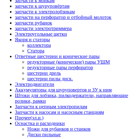
запчасти к мойкам
запчасти к шуруповёртам
запчасти к электролобзикам
запчасти на перфоратор и отбойный молоток
запчасти рубанок
запчасти электротриммера
Электроугольные щетки
Якоря и статоры
коллектора
Статора
Ответные шестерни и конические пары
редукторные (конические) пары УШМ
редукторные пары перфоратор
шестерни дрель
шестерни пилы диск.
Электродвигатели
Аккумуляторы для шуруповертов и ЗУ к ним
Штоки для лобзика, пилкодержатели, направляющие
ролики, рамки
Запчасти к цепным электропилам
Запчасти к насосам и насосным станциям
Прочее(эл.и.)
Оснастка и расходники
Ножи для рубанков и станков
Диски пильные