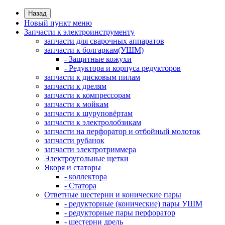
Назад
Новый пункт меню
Запчасти к электроинструменту
запчасти для сварочных аппаратов
запчасти к болгаркам(УШМ)
- Защитные кожухи
- Редуктора и корпуса редукторов
запчасти к дисковым пилам
запчасти к дрелям
запчасти к компрессорам
запчасти к мойкам
запчасти к шуруповёртам
запчасти к электролобзикам
запчасти на перфоратор и отбойный молоток
запчасти рубанок
запчасти электротриммера
Электроугольные щетки
Якоря и статоры
- коллектора
- Статора
Ответные шестерни и конические пары
- редукторные (конические) пары УШМ
- редукторные пары перфоратор
- шестерни дрель