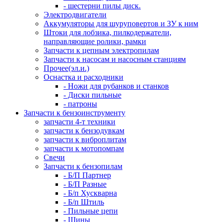
- шестерни пилы диск.
Электродвигатели
Аккумуляторы для шуруповертов и ЗУ к ним
Штоки для лобзика, пилкодержатели,
направляющие ролики, рамки
Запчасти к цепным электропилам
Запчасти к насосам и насосным станциям
Прочее(эл.и.)
Оснастка и расходники
- Ножи для рубанков и станков
- Диски пильные
- патроны
Запчасти к бензоинструменту
запчасти 4-т техники
запчасти к бензодувкам
запчасти к виброплитам
запчасти к мотопомпам
Свечи
Запчасти к бензопилам
- Б/П Партнер
- Б/П Разные
- Б/п Хускварна
- Б/п Штиль
- Пильные цепи
- Шины