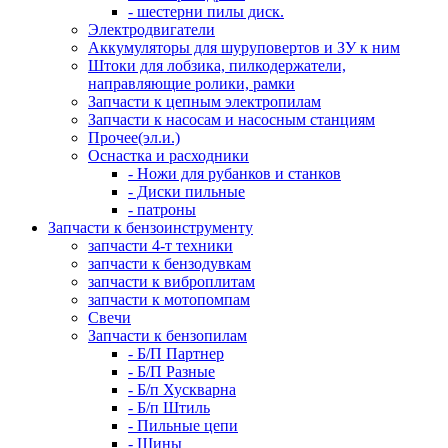
- шестерни пилы диск.
Электродвигатели
Аккумуляторы для шуруповертов и ЗУ к ним
Штоки для лобзика, пилкодержатели,
направляющие ролики, рамки
Запчасти к цепным электропилам
Запчасти к насосам и насосным станциям
Прочее(эл.и.)
Оснастка и расходники
- Ножи для рубанков и станков
- Диски пильные
- патроны
Запчасти к бензоинструменту
запчасти 4-т техники
запчасти к бензодувкам
запчасти к виброплитам
запчасти к мотопомпам
Свечи
Запчасти к бензопилам
- Б/П Партнер
- Б/П Разные
- Б/п Хускварна
- Б/п Штиль
- Пильные цепи
- Шины