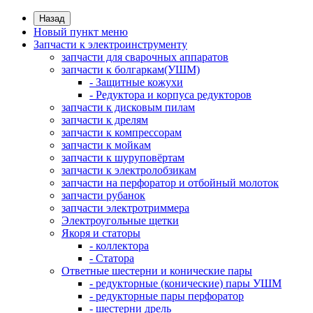
Назад
Новый пункт меню
Запчасти к электроинструменту
запчасти для сварочных аппаратов
запчасти к болгаркам(УШМ)
- Защитные кожухи
- Редуктора и корпуса редукторов
запчасти к дисковым пилам
запчасти к дрелям
запчасти к компрессорам
запчасти к мойкам
запчасти к шуруповёртам
запчасти к электролобзикам
запчасти на перфоратор и отбойный молоток
запчасти рубанок
запчасти электротриммера
Электроугольные щетки
Якоря и статоры
- коллектора
- Статора
Ответные шестерни и конические пары
- редукторные (конические) пары УШМ
- редукторные пары перфоратор
- шестерни дрель