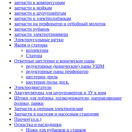
запчасти к компрессорам
запчасти к мойкам
запчасти к шуруповёртам
запчасти к электролобзикам
запчасти на перфоратор и отбойный молоток
запчасти рубанок
запчасти электротриммера
Электроугольные щетки
Якоря и статоры
коллектора
Статора
Ответные шестерни и конические пары
редукторные (конические) пары УШМ
редукторные пары перфоратор
шестерни дрель
шестерни пилы диск.
Электродвигатели
Аккумуляторы для шуруповертов и ЗУ к ним
Штоки для лобзика, пилкодержатели, направляющие
ролики, рамки
Запчасти к цепным электропилам
Запчасти к насосам и насосным станциям
Прочее(эл.и.)
Оснастка и расходники
Ножи для рубанков и станков