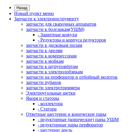
Назад
Новый пункт меню
Запчасти к электроинструменту
запчасти для сварочных аппаратов
запчасти к болгаркам(УШМ)
- Защитные кожухи
- Редуктора и корпуса редукторов
запчасти к дисковым пилам
запчасти к дрелям
запчасти к компрессорам
запчасти к мойкам
запчасти к шуруповёртам
запчасти к электролобзикам
запчасти на перфоратор и отбойный молоток
запчасти рубанок
запчасти электротриммера
Электроугольные щетки
Якоря и статоры
- коллектора
- Статора
Ответные шестерни и конические пары
- редукторные (конические) пары УШМ
- редукторные пары перфоратор
- шестерни дрель