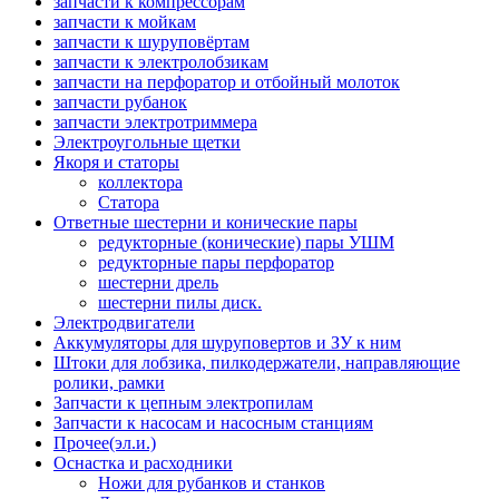
запчасти к компрессорам
запчасти к мойкам
запчасти к шуруповёртам
запчасти к электролобзикам
запчасти на перфоратор и отбойный молоток
запчасти рубанок
запчасти электротриммера
Электроугольные щетки
Якоря и статоры
коллектора
Статора
Ответные шестерни и конические пары
редукторные (конические) пары УШМ
редукторные пары перфоратор
шестерни дрель
шестерни пилы диск.
Электродвигатели
Аккумуляторы для шуруповертов и ЗУ к ним
Штоки для лобзика, пилкодержатели, направляющие
ролики, рамки
Запчасти к цепным электропилам
Запчасти к насосам и насосным станциям
Прочее(эл.и.)
Оснастка и расходники
Ножи для рубанков и станков