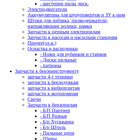
- шестерни пилы диск.
Электродвигатели
Аккумуляторы для шуруповертов и ЗУ к ним
Штоки для лобзика, пилкодержатели,
направляющие ролики, рамки
Запчасти к цепным электропилам
Запчасти к насосам и насосным станциям
Прочее(эл.и.)
Оснастка и расходники
- Ножи для рубанков и станков
- Диски пильные
- патроны
Запчасти к бензоинструменту
запчасти 4-т техники
запчасти к бензодувкам
запчасти к виброплитам
запчасти к мотопомпам
Свечи
Запчасти к бензопилам
- Б/П Партнер
- Б/П Разные
- Б/п Хускварна
- Б/п Штиль
- Пильные цепи
- Шины