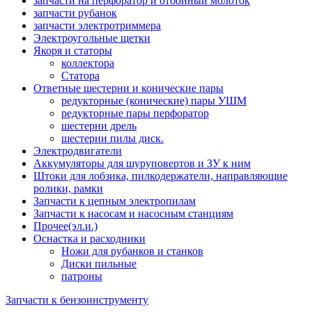
запчасти на перфоратор и отбойный молоток
запчасти рубанок
запчасти электротриммера
Электроугольные щетки
Якоря и статоры
коллектора
Статора
Ответные шестерни и конические пары
редукторные (конические) пары УШМ
редукторные пары перфоратор
шестерни дрель
шестерни пилы диск.
Электродвигатели
Аккумуляторы для шуруповертов и ЗУ к ним
Штоки для лобзика, пилкодержатели, направляющие
ролики, рамки
Запчасти к цепным электропилам
Запчасти к насосам и насосным станциям
Прочее(эл.и.)
Оснастка и расходники
Ножи для рубанков и станков
Диски пильные
патроны
Запчасти к бензоинструменту