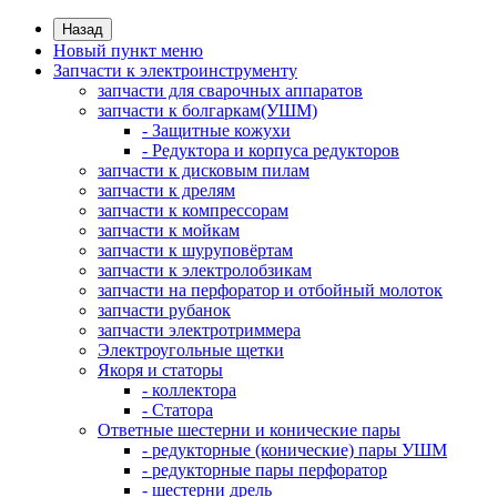
Назад
Новый пункт меню
Запчасти к электроинструменту
запчасти для сварочных аппаратов
запчасти к болгаркам(УШМ)
- Защитные кожухи
- Редуктора и корпуса редукторов
запчасти к дисковым пилам
запчасти к дрелям
запчасти к компрессорам
запчасти к мойкам
запчасти к шуруповёртам
запчасти к электролобзикам
запчасти на перфоратор и отбойный молоток
запчасти рубанок
запчасти электротриммера
Электроугольные щетки
Якоря и статоры
- коллектора
- Статора
Ответные шестерни и конические пары
- редукторные (конические) пары УШМ
- редукторные пары перфоратор
- шестерни дрель