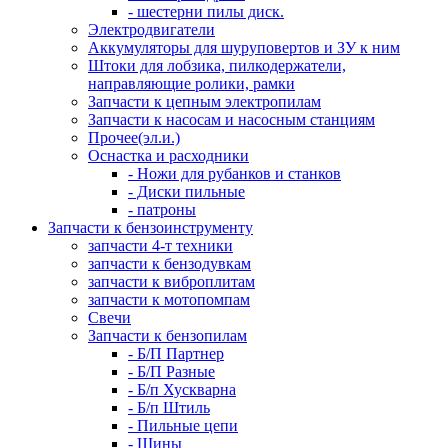
- шестерни пилы диск.
Электродвигатели
Аккумуляторы для шуруповертов и ЗУ к ним
Штоки для лобзика, пилкодержатели,
направляющие ролики, рамки
Запчасти к цепным электропилам
Запчасти к насосам и насосным станциям
Прочее(эл.и.)
Оснастка и расходники
- Ножи для рубанков и станков
- Диски пильные
- патроны
Запчасти к бензоинструменту
запчасти 4-т техники
запчасти к бензодувкам
запчасти к виброплитам
запчасти к мотопомпам
Свечи
Запчасти к бензопилам
- Б/П Партнер
- Б/П Разные
- Б/п Хускварна
- Б/п Штиль
- Пильные цепи
- Шины