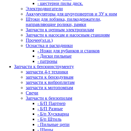
- шестерни пилы диск.
Электродвигатели
Аккумуляторы для шуруповертов и ЗУ к ним
Штоки для лобзика, пилкодержатели,
направляющие ролики, рамки
Запчасти к цепным электропилам
Запчасти к насосам и насосным станциям
Прочее(эл.и.)
Оснастка и расходники
- Ножи для рубанков и станков
- Диски пильные
- патроны
Запчасти к бензоинструменту
запчасти 4-т техники
запчасти к бензодувкам
запчасти к виброплитам
запчасти к мотопомпам
Свечи
Запчасти к бензопилам
- Б/П Партнер
- Б/П Разные
- Б/п Хускварна
- Б/п Штиль
- Пильные цепи
- Шины