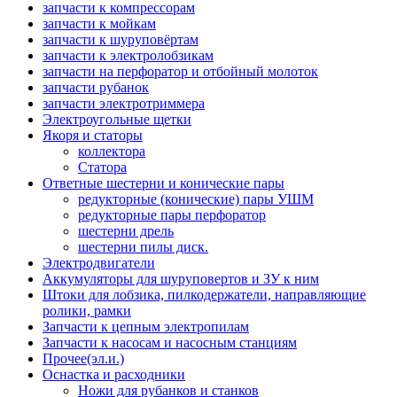
запчасти к компрессорам
запчасти к мойкам
запчасти к шуруповёртам
запчасти к электролобзикам
запчасти на перфоратор и отбойный молоток
запчасти рубанок
запчасти электротриммера
Электроугольные щетки
Якоря и статоры
коллектора
Статора
Ответные шестерни и конические пары
редукторные (конические) пары УШМ
редукторные пары перфоратор
шестерни дрель
шестерни пилы диск.
Электродвигатели
Аккумуляторы для шуруповертов и ЗУ к ним
Штоки для лобзика, пилкодержатели, направляющие
ролики, рамки
Запчасти к цепным электропилам
Запчасти к насосам и насосным станциям
Прочее(эл.и.)
Оснастка и расходники
Ножи для рубанков и станков