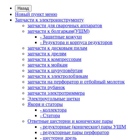
Назад
Новый пункт меню
Запчасти к электроинструменту
запчасти для сварочных аппаратов
запчасти к болгаркам(УШМ)
- Защитные кожухи
- Редуктора и корпуса редукторов
запчасти к дисковым пилам
запчасти к дрелям
запчасти к компрессорам
запчасти к мойкам
запчасти к шуруповёртам
запчасти к электролобзикам
запчасти на перфоратор и отбойный молоток
запчасти рубанок
запчасти электротриммера
Электроугольные щетки
Якоря и статоры
- коллектора
- Статора
Ответные шестерни и конические пары
- редукторные (конические) пары УШМ
- редукторные пары перфоратор
- шестерни дрель