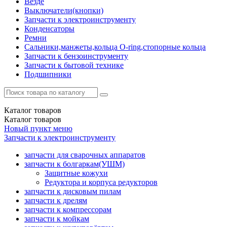
Везде
Выключатели(кнопки)
Запчасти к электроинструменту
Конденсаторы
Ремни
Сальники,манжеты,кольца О-ring,стопорные кольца
Запчасти к бензоинструменту
Запчасти к бытовой технике
Подшипники
Каталог
товаров
Каталог
товаров
Новый пункт меню
Запчасти к электроинструменту
запчасти для сварочных аппаратов
запчасти к болгаркам(УШМ)
Защитные кожухи
Редуктора и корпуса редукторов
запчасти к дисковым пилам
запчасти к дрелям
запчасти к компрессорам
запчасти к мойкам