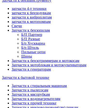
Запчасти к бензоинструменту
запчасти 4-т техники
запчасти к бензодувкам
запчасти к виброплитам
запчасти к мотопомпам
Свечи
Запчасти к бензопилам
Б/П Партнер
Б/П Разные
Б/п Хускварна
Б/п Штиль
Пильные цепи
Шины
Запчасти к бензотриммерам и мотокосам
Запчасти к мотоблокам и мотокультиваторам
Запчасти к генераторам
Запчасти к бытовой технике
Запчасти к стиральным машинам
Запчасти к пылесосам
Запчасти к мясорубкам
Запчасти к водонагревателям
Запчасти к прочей технике
Запчасти к микроволновым(свч) печкам