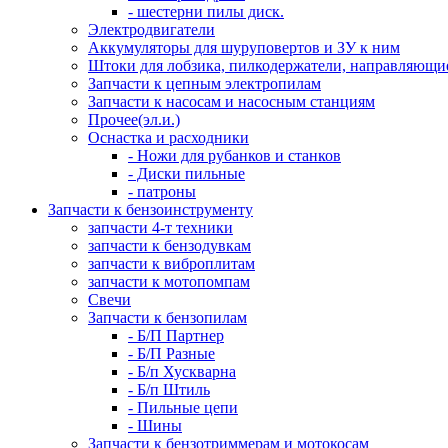
- шестерни пилы диск.
Электродвигатели
Аккумуляторы для шуруповертов и ЗУ к ним
Штоки для лобзика, пилкодержатели, направляющи
Запчасти к цепным электропилам
Запчасти к насосам и насосным станциям
Прочее(эл.и.)
Оснастка и расходники
- Ножи для рубанков и станков
- Диски пильные
- патроны
Запчасти к бензоинструменту
запчасти 4-т техники
запчасти к бензодувкам
запчасти к виброплитам
запчасти к мотопомпам
Свечи
Запчасти к бензопилам
- Б/П Партнер
- Б/П Разные
- Б/п Хускварна
- Б/п Штиль
- Пильные цепи
- Шины
Запчасти к бензотриммерам и мотокосам