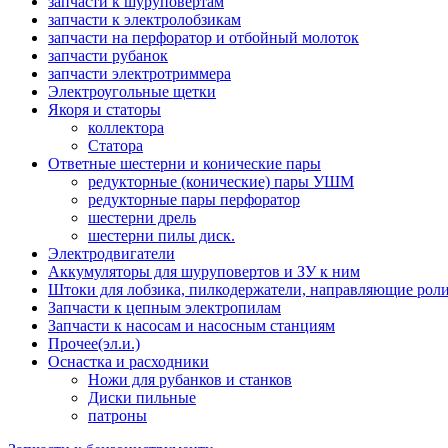
запчасти к шуруповёртам
запчасти к электролобзикам
запчасти на перфоратор и отбойный молоток
запчасти рубанок
запчасти электротриммера
Электроугольные щетки
Якоря и статоры
коллектора
Статора
Ответные шестерни и конические пары
редукторные (конические) пары УШМ
редукторные пары перфоратор
шестерни дрель
шестерни пилы диск.
Электродвигатели
Аккумуляторы для шуруповертов и ЗУ к ним
Штоки для лобзика, пилкодержатели, направляющие роли
Запчасти к цепным электропилам
Запчасти к насосам и насосным станциям
Прочее(эл.и.)
Оснастка и расходники
Ножи для рубанков и станков
Диски пильные
патроны