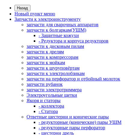
Назад
Новый пункт меню
Запчасти к электроинструменту
запчасти для сварочных аппаратов
запчасти к болгаркам(УШМ)
- Защитные кожухи
- Редуктора и корпуса редукторов
запчасти к дисковым пилам
запчасти к дрелям
запчасти к компрессорам
запчасти к мойкам
запчасти к шуруповёртам
запчасти к электролобзикам
запчасти на перфоратор и отбойный молоток
запчасти рубанок
запчасти электротриммера
Электроугольные щетки
Якоря и статоры
- коллектора
- Статора
Ответные шестерни и конические пары
- редукторные (конические) пары УШМ
- редукторные пары перфоратор
- шестерни дрель