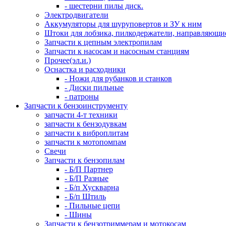
- шестерни пилы диск.
Электродвигатели
Аккумуляторы для шуруповертов и ЗУ к ним
Штоки для лобзика, пилкодержатели, направляющи
Запчасти к цепным электропилам
Запчасти к насосам и насосным станциям
Прочее(эл.и.)
Оснастка и расходники
- Ножи для рубанков и станков
- Диски пильные
- патроны
Запчасти к бензоинструменту
запчасти 4-т техники
запчасти к бензодувкам
запчасти к виброплитам
запчасти к мотопомпам
Свечи
Запчасти к бензопилам
- Б/П Партнер
- Б/П Разные
- Б/п Хускварна
- Б/п Штиль
- Пильные цепи
- Шины
Запчасти к бензотриммерам и мотокосам