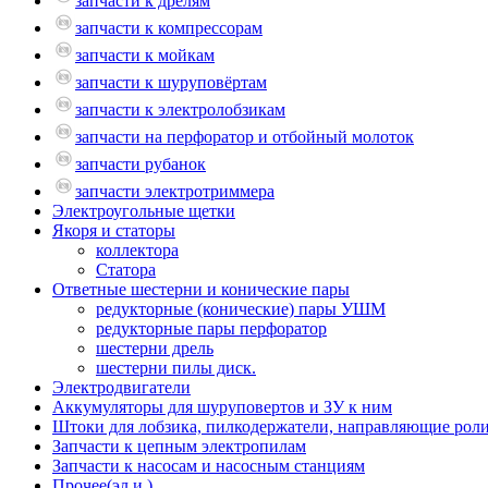
запчасти к дрелям
запчасти к компрессорам
запчасти к мойкам
запчасти к шуруповёртам
запчасти к электролобзикам
запчасти на перфоратор и отбойный молоток
запчасти рубанок
запчасти электротриммера
Электроугольные щетки
Якоря и статоры
коллектора
Статора
Ответные шестерни и конические пары
редукторные (конические) пары УШМ
редукторные пары перфоратор
шестерни дрель
шестерни пилы диск.
Электродвигатели
Аккумуляторы для шуруповертов и ЗУ к ним
Штоки для лобзика, пилкодержатели, направляющие роли
Запчасти к цепным электропилам
Запчасти к насосам и насосным станциям
Прочее(эл.и.)