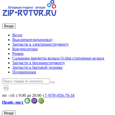
Везде
Везде
Выключатели(кнопки)
Запчасти к электроинструменту
Конденсаторы
Ремни
Сальники,манжеты,кольца О-ring,стопорные кольца
Запчасти к бензоинструменту
Запчасти к бытовой технике
Подшипники
пн - сб: с 9.00 до 20.00
+7 (978)
856-79-18
Прайс-лист
Везде