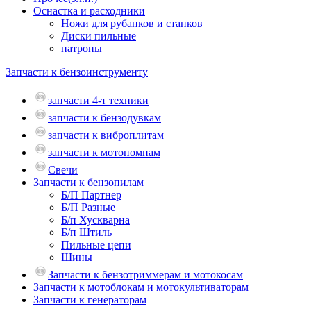
Оснастка и расходники
Ножи для рубанков и станков
Диски пильные
патроны
Запчасти к бензоинструменту
запчасти 4-т техники
запчасти к бензодувкам
запчасти к виброплитам
запчасти к мотопомпам
Свечи
Запчасти к бензопилам
Б/П Партнер
Б/П Разные
Б/п Хускварна
Б/п Штиль
Пильные цепи
Шины
Запчасти к бензотриммерам и мотокосам
Запчасти к мотоблокам и мотокультиваторам
Запчасти к генераторам