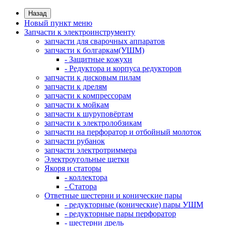
Назад
Новый пункт меню
Запчасти к электроинструменту
запчасти для сварочных аппаратов
запчасти к болгаркам(УШМ)
- Защитные кожухи
- Редуктора и корпуса редукторов
запчасти к дисковым пилам
запчасти к дрелям
запчасти к компрессорам
запчасти к мойкам
запчасти к шуруповёртам
запчасти к электролобзикам
запчасти на перфоратор и отбойный молоток
запчасти рубанок
запчасти электротриммера
Электроугольные щетки
Якоря и статоры
- коллектора
- Статора
Ответные шестерни и конические пары
- редукторные (конические) пары УШМ
- редукторные пары перфоратор
- шестерни дрель