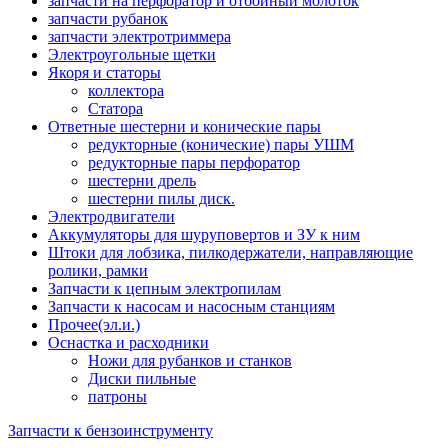
запчасти на перфоратор и отбойный молоток
запчасти рубанок
запчасти электротриммера
Электроугольные щетки
Якоря и статоры
коллектора
Статора
Ответные шестерни и конические пары
редукторные (конические) пары УШМ
редукторные пары перфоратор
шестерни дрель
шестерни пилы диск.
Электродвигатели
Аккумуляторы для шуруповертов и ЗУ к ним
Штоки для лобзика, пилкодержатели, направляющие
ролики, рамки
Запчасти к цепным электропилам
Запчасти к насосам и насосным станциям
Прочее(эл.и.)
Оснастка и расходники
Ножи для рубанков и станков
Диски пильные
патроны
Запчасти к бензоинструменту