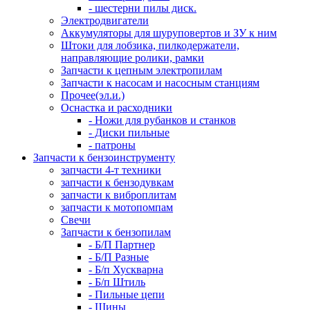
- шестерни пилы диск.
Электродвигатели
Аккумуляторы для шуруповертов и ЗУ к ним
Штоки для лобзика, пилкодержатели,
направляющие ролики, рамки
Запчасти к цепным электропилам
Запчасти к насосам и насосным станциям
Прочее(эл.и.)
Оснастка и расходники
- Ножи для рубанков и станков
- Диски пильные
- патроны
Запчасти к бензоинструменту
запчасти 4-т техники
запчасти к бензодувкам
запчасти к виброплитам
запчасти к мотопомпам
Свечи
Запчасти к бензопилам
- Б/П Партнер
- Б/П Разные
- Б/п Хускварна
- Б/п Штиль
- Пильные цепи
- Шины