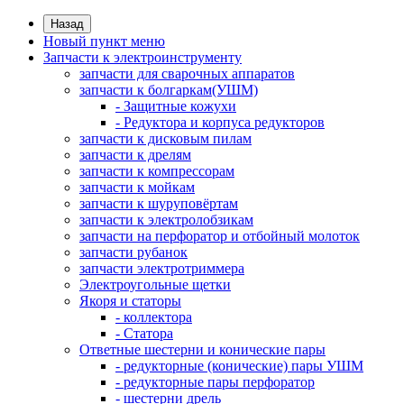
Назад
Новый пункт меню
Запчасти к электроинструменту
запчасти для сварочных аппаратов
запчасти к болгаркам(УШМ)
- Защитные кожухи
- Редуктора и корпуса редукторов
запчасти к дисковым пилам
запчасти к дрелям
запчасти к компрессорам
запчасти к мойкам
запчасти к шуруповёртам
запчасти к электролобзикам
запчасти на перфоратор и отбойный молоток
запчасти рубанок
запчасти электротриммера
Электроугольные щетки
Якоря и статоры
- коллектора
- Статора
Ответные шестерни и конические пары
- редукторные (конические) пары УШМ
- редукторные пары перфоратор
- шестерни дрель