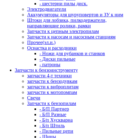
- шестерни пилы диск.
Электродвигатели
Аккумуляторы для шуруповертов и ЗУ к ним
Штоки для лобзика, пилкодержатели,
направляющие ролики, рамки
Запчасти к цепным электропилам
Запчасти к насосам и насосным станциям
Прочее(эл.и.)
Оснастка и расходники
- Ножи для рубанков и станков
- Диски пильные
- патроны
Запчасти к бензоинструменту
запчасти 4-т техники
запчасти к бензодувкам
запчасти к виброплитам
запчасти к мотопомпам
Свечи
Запчасти к бензопилам
- Б/П Партнер
- Б/П Разные
- Б/п Хускварна
- Б/п Штиль
- Пильные цепи
- Шины