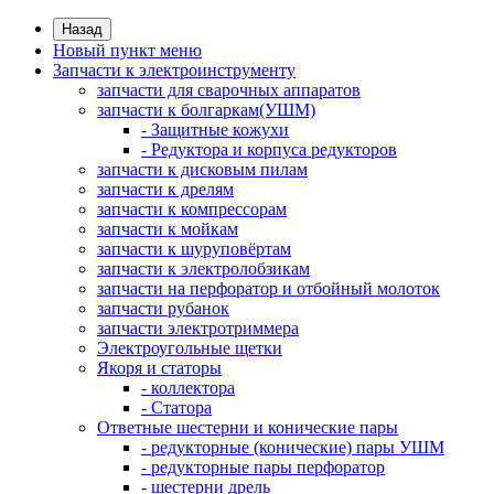
Назад
Новый пункт меню
Запчасти к электроинструменту
запчасти для сварочных аппаратов
запчасти к болгаркам(УШМ)
- Защитные кожухи
- Редуктора и корпуса редукторов
запчасти к дисковым пилам
запчасти к дрелям
запчасти к компрессорам
запчасти к мойкам
запчасти к шуруповёртам
запчасти к электролобзикам
запчасти на перфоратор и отбойный молоток
запчасти рубанок
запчасти электротриммера
Электроугольные щетки
Якоря и статоры
- коллектора
- Статора
Ответные шестерни и конические пары
- редукторные (конические) пары УШМ
- редукторные пары перфоратор
- шестерни дрель