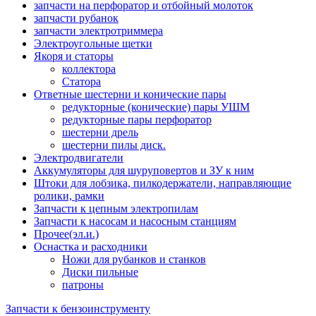
запчасти на перфоратор и отбойный молоток
запчасти рубанок
запчасти электротриммера
Электроугольные щетки
Якоря и статоры
коллектора
Статора
Ответные шестерни и конические пары
редукторные (конические) пары УШМ
редукторные пары перфоратор
шестерни дрель
шестерни пилы диск.
Электродвигатели
Аккумуляторы для шуруповертов и ЗУ к ним
Штоки для лобзика, пилкодержатели, направляющие
ролики, рамки
Запчасти к цепным электропилам
Запчасти к насосам и насосным станциям
Прочее(эл.и.)
Оснастка и расходники
Ножи для рубанков и станков
Диски пильные
патроны
Запчасти к бензоинструменту