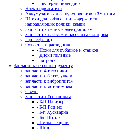
- шестерни пилы диск.
Электродвигатели
Аккумуляторы для шуруповертов и ЗУ к ним
Штоки для лобзика, пилкодержатели,
направляющие ролики, рамки
Запчасти к цепным электропилам
Запчасти к насосам и насосным станциям
Прочее(эл.и.)
Оснастка и расходники
- Ножи для рубанков и станков
- Диски пильные
- патроны
Запчасти к бензоинструменту
запчасти 4-т техники
запчасти к бензодувкам
запчасти к виброплитам
запчасти к мотопомпам
Свечи
Запчасти к бензопилам
- Б/П Партнер
- Б/П Разные
- Б/п Хускварна
- Б/п Штиль
- Пильные цепи
- Шины