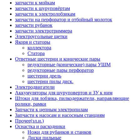
запчасти к мойкам
запчасти к шуруповёртам
запчасти к электролобзикам
запчасти на перфоратор и отбойный молоток
запчасти рубанок
запчасти электротриммера
Электроугольные щетки
Якоря и статоры
коллектора
Статора
Ответные шестерни и конические пары
редукторные (конические) пары УШМ
редукторные пары перфоратор
шестерни дрель
шестерни пилы диск.
Электродвигатели
Аккумуляторы для шуруповертов и ЗУ к ним
Штоки для лобзика, пилкодержатели, направляющие
ролики, рамки
Запчасти к цепным электропилам
Запчасти к насосам и насосным станциям
Прочее(эл.и.)
Оснастка и расходники
Ножи для рубанков и станков
Диски пильные