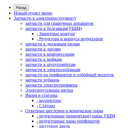
Назад
Новый пункт меню
Запчасти к электроинструменту
запчасти для сварочных аппаратов
запчасти к болгаркам(УШМ)
- Защитные кожухи
- Редуктора и корпуса редукторов
запчасти к дисковым пилам
запчасти к дрелям
запчасти к компрессорам
запчасти к мойкам
запчасти к шуруповёртам
запчасти к электролобзикам
запчасти на перфоратор и отбойный молоток
запчасти рубанок
запчасти электротриммера
Электроугольные щетки
Якоря и статоры
- коллектора
- Статора
Ответные шестерни и конические пары
- редукторные (конические) пары УШМ
- редукторные пары перфоратор
- шестерни дрель