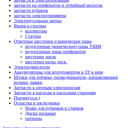
запчасти к электролобзикам
запчасти на перфоратор и отбойный молоток
запчасти рубанок
запчасти электротриммера
Электроугольные щетки
Якоря и статоры
коллектора
Статора
Ответные шестерни и конические пары
редукторные (конические) пары УШМ
редукторные пары перфоратор
шестерни дрель
шестерни пилы диск.
Электродвигатели
Аккумуляторы для шуруповертов и ЗУ к ним
Штоки для лобзика, пилкодержатели, направляющие
ролики, рамки
Запчасти к цепным электропилам
Запчасти к насосам и насосным станциям
Прочее(эл.и.)
Оснастка и расходники
Ножи для рубанков и станков
Диски пильные
патроны