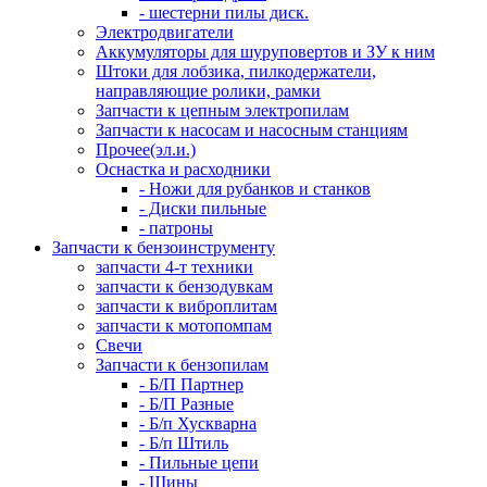
- шестерни пилы диск.
Электродвигатели
Аккумуляторы для шуруповертов и ЗУ к ним
Штоки для лобзика, пилкодержатели,
направляющие ролики, рамки
Запчасти к цепным электропилам
Запчасти к насосам и насосным станциям
Прочее(эл.и.)
Оснастка и расходники
- Ножи для рубанков и станков
- Диски пильные
- патроны
Запчасти к бензоинструменту
запчасти 4-т техники
запчасти к бензодувкам
запчасти к виброплитам
запчасти к мотопомпам
Свечи
Запчасти к бензопилам
- Б/П Партнер
- Б/П Разные
- Б/п Хускварна
- Б/п Штиль
- Пильные цепи
- Шины