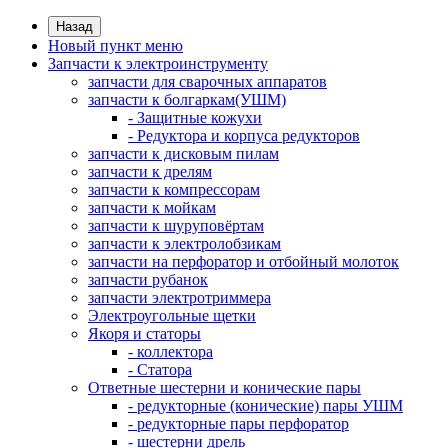
Назад
Новый пункт меню
Запчасти к электроинструменту
запчасти для сварочных аппаратов
запчасти к болгаркам(УШМ)
- Защитные кожухи
- Редуктора и корпуса редукторов
запчасти к дисковым пилам
запчасти к дрелям
запчасти к компрессорам
запчасти к мойкам
запчасти к шуруповёртам
запчасти к электролобзикам
запчасти на перфоратор и отбойный молоток
запчасти рубанок
запчасти электротриммера
Электроугольные щетки
Якоря и статоры
- коллектора
- Статора
Ответные шестерни и конические пары
- редукторные (конические) пары УШМ
- редукторные пары перфоратор
- шестерни дрель