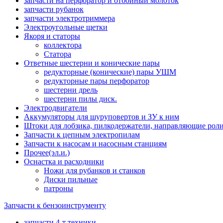
запчасти на перфоратор и отбойный молоток
запчасти рубанок
запчасти электротриммера
Электроугольные щетки
Якоря и статоры
коллектора
Статора
Ответные шестерни и конические пары
редукторные (конические) пары УШМ
редукторные пары перфоратор
шестерни дрель
шестерни пилы диск.
Электродвигатели
Аккумуляторы для шуруповертов и ЗУ к ним
Штоки для лобзика, пилкодержатели, направляющие роли
Запчасти к цепным электропилам
Запчасти к насосам и насосным станциям
Прочее(эл.и.)
Оснастка и расходники
Ножи для рубанков и станков
Диски пильные
патроны
Запчасти к бензоинструменту
запчасти 4-т техники