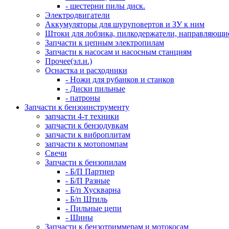
- шестерни пилы диск.
Электродвигатели
Аккумуляторы для шуруповертов и ЗУ к ним
Штоки для лобзика, пилкодержатели, направляющи
Запчасти к цепным электропилам
Запчасти к насосам и насосным станциям
Прочее(эл.и.)
Оснастка и расходники
- Ножи для рубанков и станков
- Диски пильные
- патроны
Запчасти к бензоинструменту
запчасти 4-т техники
запчасти к бензодувкам
запчасти к виброплитам
запчасти к мотопомпам
Свечи
Запчасти к бензопилам
- Б/П Партнер
- Б/П Разные
- Б/п Хускварна
- Б/п Штиль
- Пильные цепи
- Шины
Запчасти к бензотриммерам и мотокосам