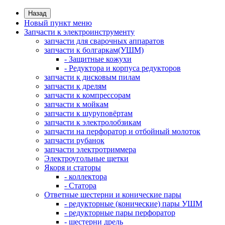
Назад
Новый пункт меню
Запчасти к электроинструменту
запчасти для сварочных аппаратов
запчасти к болгаркам(УШМ)
- Защитные кожухи
- Редуктора и корпуса редукторов
запчасти к дисковым пилам
запчасти к дрелям
запчасти к компрессорам
запчасти к мойкам
запчасти к шуруповёртам
запчасти к электролобзикам
запчасти на перфоратор и отбойный молоток
запчасти рубанок
запчасти электротриммера
Электроугольные щетки
Якоря и статоры
- коллектора
- Статора
Ответные шестерни и конические пары
- редукторные (конические) пары УШМ
- редукторные пары перфоратор
- шестерни дрель