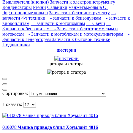
Выключатели(кнопки)
Запчасти к электроинструменту
Конденсаторы
Ремни
Сальники,манжеты,кольца О-
ring,стопорные кольца
Запчасти к бензоинструменту
-
запчасти 4-т техники
- запчасти к бензодувкам
- запчасти к
виброплитам
- запчасти к мотопомпам
- Свечи
-
Запчасти к бензопилам
- Запчасти к бензотриммерам и
мотокосам
- Запчасти к мотоблокам и мотокультиваторам
-
Запчасти к генераторам
Запчасти к бытовой технике
Подшипники
шестерни
ротора и статора
Сортировка:
Показать:
010078 Чашка привода б/пил Хоумлайт 4016