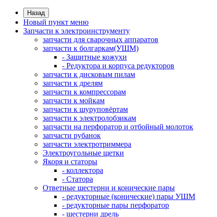
Назад
Новый пункт меню
Запчасти к электроинструменту
запчасти для сварочных аппаратов
запчасти к болгаркам(УШМ)
- Защитные кожухи
- Редуктора и корпуса редукторов
запчасти к дисковым пилам
запчасти к дрелям
запчасти к компрессорам
запчасти к мойкам
запчасти к шуруповёртам
запчасти к электролобзикам
запчасти на перфоратор и отбойный молоток
запчасти рубанок
запчасти электротриммера
Электроугольные щетки
Якоря и статоры
- коллектора
- Статора
Ответные шестерни и конические пары
- редукторные (конические) пары УШМ
- редукторные пары перфоратор
- шестерни дрель