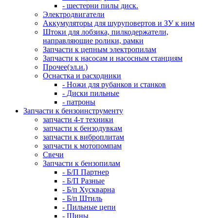
- шестерни пилы диск.
Электродвигатели
Аккумуляторы для шуруповертов и ЗУ к ним
Штоки для лобзика, пилкодержатели,
направляющие ролики, рамки
Запчасти к цепным электропилам
Запчасти к насосам и насосным станциям
Прочее(эл.и.)
Оснастка и расходники
- Ножи для рубанков и станков
- Диски пильные
- патроны
Запчасти к бензоинструменту
запчасти 4-т техники
запчасти к бензодувкам
запчасти к виброплитам
запчасти к мотопомпам
Свечи
Запчасти к бензопилам
- Б/П Партнер
- Б/П Разные
- Б/п Хускварна
- Б/п Штиль
- Пильные цепи
- Шины