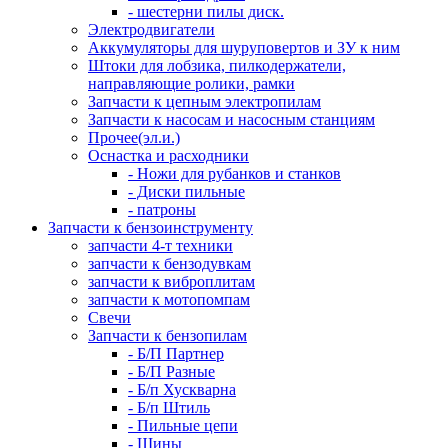
- шестерни пилы диск.
Электродвигатели
Аккумуляторы для шуруповертов и ЗУ к ним
Штоки для лобзика, пилкодержатели,
направляющие ролики, рамки
Запчасти к цепным электропилам
Запчасти к насосам и насосным станциям
Прочее(эл.и.)
Оснастка и расходники
- Ножи для рубанков и станков
- Диски пильные
- патроны
Запчасти к бензоинструменту
запчасти 4-т техники
запчасти к бензодувкам
запчасти к виброплитам
запчасти к мотопомпам
Свечи
Запчасти к бензопилам
- Б/П Партнер
- Б/П Разные
- Б/п Хускварна
- Б/п Штиль
- Пильные цепи
- Шины