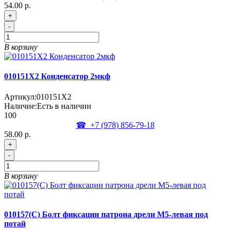
54.00 р.
+
-
В корзину
010151X2 Конденсатор 2мкф
Артикул:
010151X2
Наличие:
Есть в наличии
100
☎
+7 (978)
856-79-18
58.00 р.
+
-
В корзину
010157(C) Болт фиксации патрона дрели М5-левая под
потай