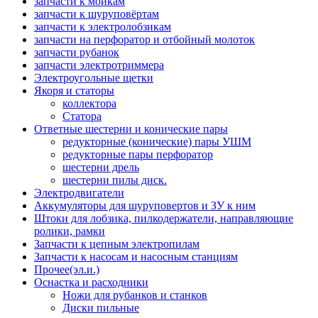
запчасти к мойкам
запчасти к шуруповёртам
запчасти к электролобзикам
запчасти на перфоратор и отбойный молоток
запчасти рубанок
запчасти электротриммера
Электроугольные щетки
Якоря и статоры
коллектора
Статора
Ответные шестерни и конические пары
редукторные (конические) пары УШМ
редукторные пары перфоратор
шестерни дрель
шестерни пилы диск.
Электродвигатели
Аккумуляторы для шуруповертов и ЗУ к ним
Штоки для лобзика, пилкодержатели, направляющие
ролики, рамки
Запчасти к цепным электропилам
Запчасти к насосам и насосным станциям
Прочее(эл.и.)
Оснастка и расходники
Ножи для рубанков и станков
Диски пильные