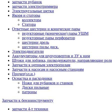
запчасти рубанок
запчасти электротриммера
Электроугольные щетки
Якоря и статоры
коллектора
Статора
Ответные шестерни и конические пары
редукторные (конические) пары УШМ
редукторные пары перфоратор
шестерни дрель
шестерни пилы диск.
Электродвигатели
Аккумуляторы для шуруповертов и ЗУ к ним
Штоки для лобзика, пилкодержатели, направляющие роли
Запчасти к цепным электропилам
Запчасти к насосам и насосным станциям
Прочее(эл.и.)
Оснастка и расходники
Ножи для рубанков и станков
Диски пильные
патроны
Запчасти к бензоинструменту
запчасти 4-т техники