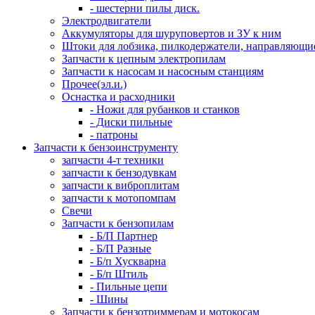
- шестерни пилы диск.
Электродвигатели
Аккумуляторы для шуруповертов и ЗУ к ним
Штоки для лобзика, пилкодержатели, направляющи
Запчасти к цепным электропилам
Запчасти к насосам и насосным станциям
Прочее(эл.и.)
Оснастка и расходники
- Ножи для рубанков и станков
- Диски пильные
- патроны
Запчасти к бензоинструменту
запчасти 4-т техники
запчасти к бензодувкам
запчасти к виброплитам
запчасти к мотопомпам
Свечи
Запчасти к бензопилам
- Б/П Партнер
- Б/П Разные
- Б/п Хускварна
- Б/п Штиль
- Пильные цепи
- Шины
Запчасти к бензотриммерам и мотокосам