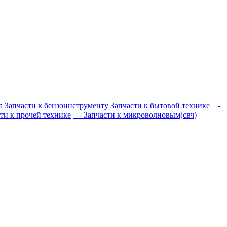
а
Запчасти к бензоинструменту
Запчасти к бытовой технике
-
ти к прочей технике
- Запчасти к микроволновым(свч)