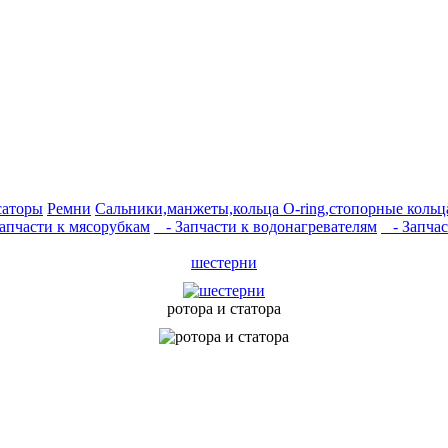
саторы
Ремни
Сальники,манжеты,кольца О-ring,стопорные кольц
апчасти к мясорубкам
- Запчасти к водонагревателям
- Запчас
шестерни
ротора и статора