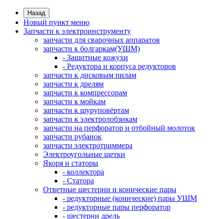
Назад
Новый пункт меню
Запчасти к электроинструменту
запчасти для сварочных аппаратов
запчасти к болгаркам(УШМ)
- Защитные кожухи
- Редуктора и корпуса редукторов
запчасти к дисковым пилам
запчасти к дрелям
запчасти к компрессорам
запчасти к мойкам
запчасти к шуруповёртам
запчасти к электролобзикам
запчасти на перфоратор и отбойный молоток
запчасти рубанок
запчасти электротриммера
Электроугольные щетки
Якоря и статоры
- коллектора
- Статора
Ответные шестерни и конические пары
- редукторные (конические) пары УШМ
- редукторные пары перфоратор
- шестерни дрель